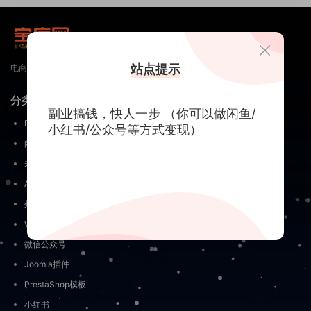
站点提示
电商 外贸出海跨境电商 淘宝 天猫 抖音 视频号直播短视频自媒体运营资源
分类
关于
副业搞钱，快人一步 （你可以做闲鱼/
PrestaShop插件
关于我们
小红书/公众号等方式变现）
闲鱼
免责申明
未分类
关于隐私
AI入门
联系我们
外贸营销工具
Wordpress知识学习/使用技巧
微信公众号
Joomla插件
PrestaShop模板
小红书