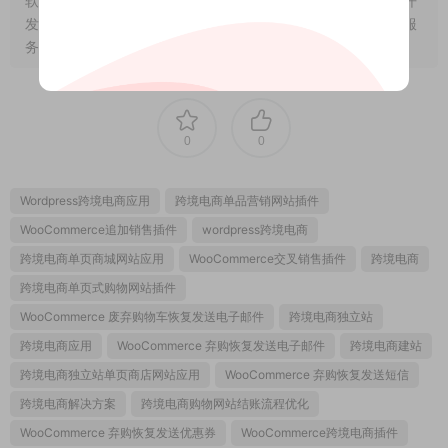
软件）。相关介绍资料仅供参考，实际版本可能因版本迭代或开
发者调整而产生变化。涉及第三方原创图像、设计模板、远程服
务等内容的使用，需获得作者授权。
0
0
Wordpress跨境电商应用
跨境电商单品营销网站插件
WooCommerce追加销售插件
wordpress跨境电商
跨境电商单页商城网站应用
WooCommerce交叉销售插件
跨境电商
跨境电商单页式购物网站插件
WooCommerce 废弃购物车恢复发送电子邮件
跨境电商独立站
跨境电商应用
WooCommerce 弃购恢复发送电子邮件
跨境电商建站
跨境电商独立站单页商店网站应用
WooCommerce 弃购恢复发送短信
跨境电商解决方案
跨境电商购物网站结账流程优化
WooCommerce 弃购恢复发送优惠券
WooCommerce跨境电商插件