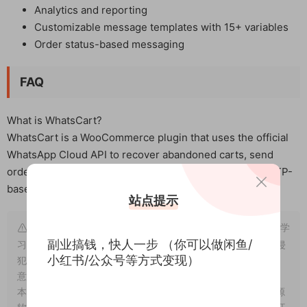
Analytics and reporting
Customizable message templates with 15+ variables
Order status-based messaging
FAQ
What is WhatsCart?
WhatsCart is a WooCommerce plugin that uses the official
WhatsApp Cloud API to recover abandoned carts, send
order notifications, provide a chat widget, and enable OTP-
based login.
站点提示
声明：本站所有资源均为互联网收集而来和网友投稿，仅供学
副业搞钱，快人一步 （你可以做闲鱼/
习交流使用，如资源适合请购买正版体验更完善的服务；如有侵
小红书/公众号等方式变现）
犯到您的权益，可联系我们删除，给您带来的不便我们深表歉
意。
版权声明点此了解！
本站分享的WordPress主题/插件均遵循
GPLv2 许可协议
（开源