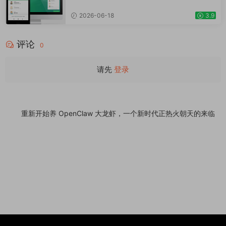
Wordpress插件 在线客服留言使用WhatApp
插件直接与用户对话提升客户服务
2026-06-18
3.9
评论
0
请先
登录
重新开始养 OpenClaw 大龙虾，一个新时代正热火朝天的来临