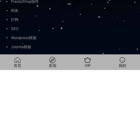
PrestaShop插件
闲鱼
打狗
SEO
Wordpress模板
Joomla模板
OpenClaw
PrestaShop模板
首页
发现
VIP
我的
小红书
日常
Wordpress插件
Bootstrap
Discuz
WooCommerce主题
Html模板
WooCommerce插件