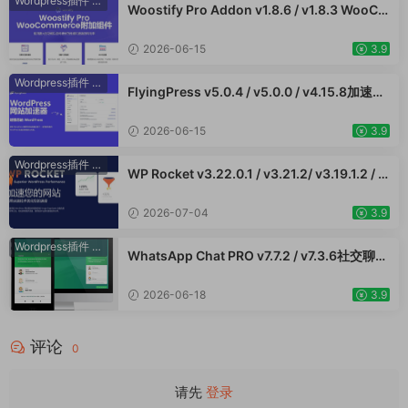
ess主题模板编辑神器页面生成器插件 wp响应
Wordpress插件
·
WooCommerce插件
Woostify Pro Addon v1.8.6 / v1.8.3 WooCo
式主题模板编辑生成器 公司主题模板外贸跨境
mmerce附加组件专业版 强大的功能以获得更
电商模板编辑工具
好的性能和更高的转化率 外贸跨境电商插件
2026-06-15
3.9
Wordpress插件
·
WooCommerce插件
FlyingPress v5.0.4 / v5.0.0 / v4.15.8加速W
ordPress网站，页面缓存、CDN、图像优化
WooCommerce跨境电商市场独立站应用
2026-06-15
3.9
Wordpress插件
·
WooCommerce插件
WP Rocket v3.22.0.1 / v3.21.2/ v3.19.1.2 / v
3.17.3 - WordPress 缓存插件 网站加速 Woo
Commerce跨境电商市场独立站网页提速应用
2026-07-04
3.9
Wordpress插件
·
WooCommerce插件
WhatsApp Chat PRO v7.7.2 / v7.3.6社交聊天
Wordpress插件 在线客服留言使用WhatApp
插件直接与用户对话提升客户服务
2026-06-18
3.9
评论
0
请先
登录