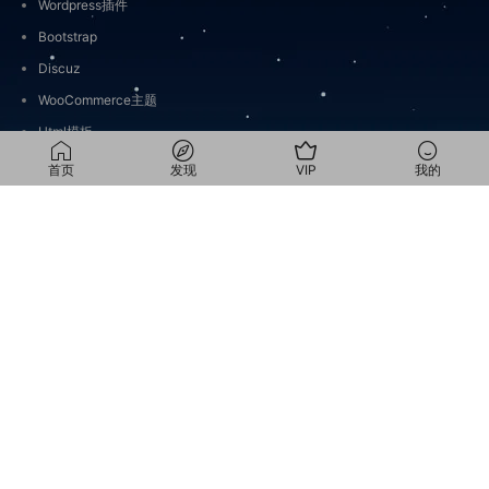
Wordpress插件
Bootstrap
Discuz
WooCommerce主题
Html模板
WooCommerce插件
首页
发现
VIP
我的
视频号
出海
搜索
Web资源本站遵循GPL规则,所有Web资源公开源码并附带GPL许可证.100%合
法,GPL许可的插件和主题完全合法且可以安全地重新分发.BKtao operates with
transparency, offering products developed by third-party developers and
redistributed under the General Public License (GPL). It is important to note that
BKtao has no affiliation or association with third-party developers or trademark
owners, such as WordPress, WooCommerce, Elementor, WP Rocket, YITH,