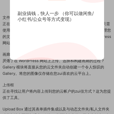
副业搞钱，快人一步 （你可以做闲鱼/
文件浏览器
小红书/公众号等方式变现）
正在寻找在 WordPress 网站上共享文档的zui佳解决方案？只需
使用此文件浏览器模块，即可通过您zui喜欢的云平台轻松管理您
的文档。文件浏览器将确保您的文件自动显示在您的 WordPress
网站上。该插件将使所有内容保持同步！
画廊
厌倦了在 WordPress 网站上上传、选择和构建画廊的过程？
Gallery 模块将直接从您的云文件夹自动创建一个令人惊叹的
Gallery。将您的图像仅存储在您zui喜欢的云平台上。
上传框
正在寻找让用户将内容上传到您的云帐户的zui佳方式？这为您提
供了工具。
Upload Box 通过其表单插件集成以及与动态文件夹/私人文件夹