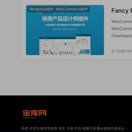
Wordpress插件
·
WooCommerce插件
Fancy
WooC
WooComm
WooCom
Downlo
售任何类型的可
2026-06
电商 外贸出海跨境电商 淘宝 天猫 抖音 视频号直播短视频自媒体运