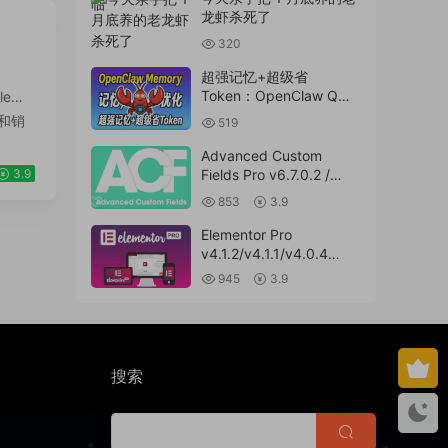
龙虾杀死了
320
超强记忆+超级省
Token：OpenClaw QMD
le和
升级完整教程：本地混合
建和销
519
检索，记忆召回率大提升
Advanced Custom
3.9
Fields Pro v6.7.0.2 /
v6.5.1 / v6.4.3 / v6.4.2 /
853
3.9
v6.4.1 / v6.4.0.1
/v6.3.12 高级自定义字段
Elementor Pro
专业版Wordpress插件
v4.1.2/v4.1.1/v4.0.4
ACF PRO
/v4.0.1 /v3.33.2
945
3.9
/v3.32.1/ v3.31.0 /
v3.30.1/ v3.30.0 /
v3.29.2 / v3.29.1 /
v3.29.0 / v3.28.x
/3.27.x /3.26.3 强大先进
搜索
的网站构建器插件
wordpress主题模板编辑
神器页面生成器插件 wp
响应式主题模板编辑生成