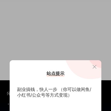
站点提示
副业搞钱，快人一步 （你可以做闲鱼/
分类
关于
小红书/公众号等方式变现）
PrestaShop插件
关于我们