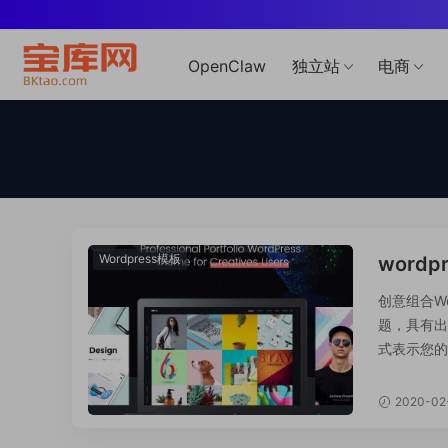
OpenClaw
独立站
电商
Wordpress模板
wordp
屏相册
创意组合Wor
题，具有出
式表示您的内容
件包内有什么 
2020-02