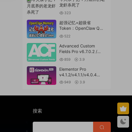
龙虾杀死了
323
超强记忆+超级省
Token：OpenClaw QMD
升级完整教程：本地混合
522
检索，记忆召回率大提升
Advanced Custom
Fields Pro v6.7.0.2 /
v6.5.1 / v6.4.3 / v6.4.2 /
859
3.9
v6.4.1 / v6.4.0.1
/v6.3.12 高级自定义字段
Elementor Pro
专业版Wordpress插件
v4.1.2/v4.1.1/v4.0.4
ACF PRO
/v4.0.1 /v3.33.2
949
3.9
/v3.32.1/ v3.31.0 /
v3.30.1/ v3.30.0 /
v3.29.2 / v3.29.1 /
v3.29.0 / v3.28.x
/3.27.x /3.26.3 强大先进
搜索
的网站构建器插件
wordpress主题模板编辑
神器页面生成器插件 wp
响应式主题模板编辑生成