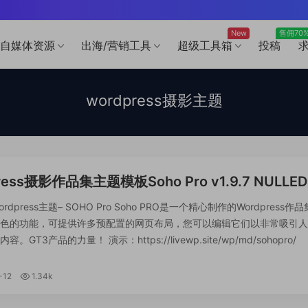
New
售佣70
自媒体资源
出海/营销工具
超级工具箱
投稿
wordpress摄影主题
ress摄影作品集主题模板Soho Pro v1.9.7 NULLED
相片主题干净创意现代画廊主题
dpress主题– SOHO Pro Soho PRO是一个精心制作的Wordpress作
色的功能，可提供许多预配置的网页布局，您可以编辑它们以非常吸引人
。GT3产品的力量！ 演示：https://livewp.site/wp/md/sohopr
zui新的Wordpress兼...
-12
1.34k