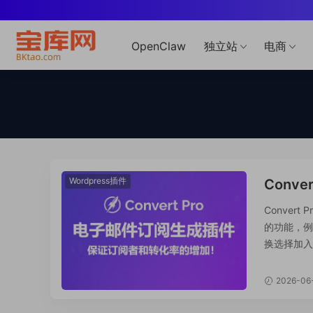
OpenClaw
独立站
电商
Wordpress插件
Conve
潜在客
Conver
的功能，例
换选择加入
到 Googl
2026-06