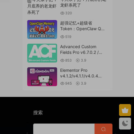
龙虾杀死了
320
超强记忆+超级省
Token：OpenClaw QMD
升级完整教程：本地混合
519
检索，记忆召回率大提升
Advanced Custom
Fields Pro v6.7.0.2 /
v6.5.1 / v6.4.3 / v6.4.2 /
853
3.9
v6.4.1 / v6.4.0.1
/v6.3.12 高级自定义字段
Elementor Pro
专业版Wordpress插件
v4.1.2/v4.1.1/v4.0.4
ACF PRO
/v4.0.1 /v3.33.2
945
3.9
/v3.32.1/ v3.31.0 /
v3.30.1/ v3.30.0 /
v3.29.2 / v3.29.1 /
v3.29.0 / v3.28.x
/3.27.x /3.26.3 强大先进
搜索
的网站构建器插件
wordpress主题模板编辑
神器页面生成器插件 wp
响应式主题模板编辑生成