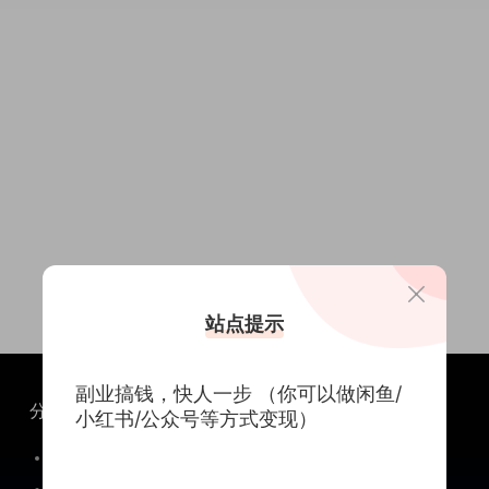
站点提示
副业搞钱，快人一步 （你可以做闲鱼/
分类
关于
小红书/公众号等方式变现）
PrestaShop插件
关于我们