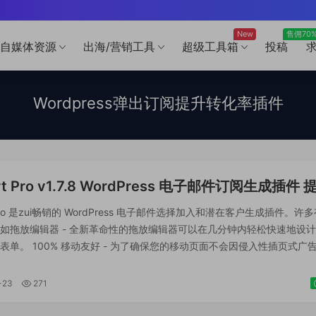
New
售佣70
自媒体资源
出海/营销工具
超级工具箱
投稿
Wordpress弹出订阅提升转化率插件
rt Pro v1.7.8 WordPress 电子邮件订阅生成插件 
户转化率 跨境电商市场独立站营销应用工具
t Pro 是zui畅销的 WordPress 电子邮件选择加入和潜在客户生成插件。许
如拖放编辑器 - 全新革命性的拖放编辑器可以在几分钟内轻松快速地设
表单。 100% 移动友好 - 为了确保您的移动页面不会因侵入性插页式广
e 的惩罚，Convert Pro 为您提供完全控制权。 是什么让转换专...
-23
271