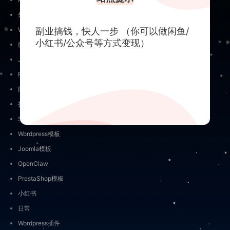
外贸营销工具
关于隐私
副业搞钱，快人一步 （你可以做闲鱼/
Wordpress知识学习/使用技巧
联系我们
小红书/公众号等方式变现）
微信公众号
Joomla插件
PrestaShop插件
闲鱼
打狗
SEO
Wordpress模板
Joomla模板
OpenClaw
PrestaShop模板
小红书
日常
Wordpress插件