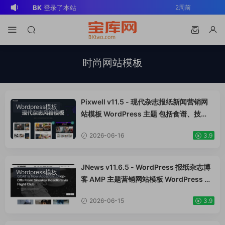
BK
登录了本站
2周前
v*******
登录了本站
3周前
v*******
下载了资源
WP Mail SMTP
3周前
Pro v4.5.0 / v4.2.0 Wordpress邮件插
v*******
购买了资源
WP Mail SMTP
3周前
时尚网站模板
件
Pro v4.5.0 / v4.2.0 Wordpress邮件插
v*******
下载了资源
Elementor Pro
3周前
件
v4.1.2/v4.1.1/v4.0.4 /v4.0.1 /v3.33.2
o*******
下载了资源
Elementor Pro
4周前
/v3.32.1/ v3.31.0 / v3.30.1/ v3.30.0 /
v4.1.2/v4.1.1/v4.0.4 /v4.0.1 /v3.33.2
o*******
购买了资源
Elementor Pro
4周前
Pixwell v11.5 - 现代杂志报纸新闻营销网
Wordpress模板
v3.29.2 / v3.29.1 / v3.29.0 / v3.28.x
/v3.32.1/ v3.31.0 / v3.30.1/ v3.30.0 /
v4.1.2/v4.1.1/v4.0.4 /v4.0.1 /v3.33.2
s*******
登录了本站
1天前
站模板 WordPress 主题 包括食谱、技
术、时尚、旅行、加密货币、营销、汽车、
/3.27.x /3.26.3 强大先进的网站构建器
v3.29.2 / v3.29.1 / v3.29.0 / v3.28.x
/v3.32.1/ v3.31.0 / v3.30.1/ v3.30.0 /
v*******
下载了资源
Advanced
3天前
2026-06-16
3.9
健康、生活方式、游戏、投资组合、免费赠
插件wordpress主题模板编辑神器页面生
/3.27.x /3.26.3 强大先进的网站构建器
v3.29.2 / v3.29.1 / v3.29.0 / v3.28.x
Custom Fields Pro v6.7.0.2 / v6.5.1 /
v*******
登录了本站
3天前
品、婚礼、瑜伽、装饰、建筑、软件、优
成器插件 wp响应式主题模板编辑生成器
插件wordpress主题模板编辑神器页面生
/3.27.x /3.26.3 强大先进的网站构建器
v6.4.3 / v6.4.2 / v6.4.1 / v6.4.0.1
惠、购物、个人网站
JNews v11.6.5 - WordPress 报纸杂志博
Wordpress模板
公司主题模板外贸跨境电商模板编辑工具
成器插件 wp响应式主题模板编辑生成器
插件wordpress主题模板编辑神器页面生
/v6.3.12 高级自定义字段专业版
客 AMP 主题营销网站模板 WordPress 主
公司主题模板外贸跨境电商模板编辑工具
成器插件 wp响应式主题模板编辑生成器
Wordpress插件ACF PRO
题
2026-06-15
3.9
公司主题模板外贸跨境电商模板编辑工具