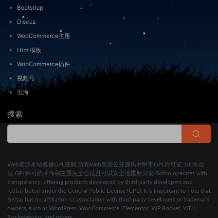
Bootstrap
Discuz
WooCommerce主题
Html模板
WooCommerce插件
视频号
出海
搜索
Web资源本站遵循GPL规则,所有Web资源公开源码并附带GPL许可证.100%合
法,GPL许可的插件和主题完全合法且可以安全地重新分发.BKtao operates with
transparency, offering products developed by third-party developers and
redistributed under the General Public License (GPL). It is important to note that
BKtao has no affiliation or association with third-party developers or trademark
owners, such as WordPress, WooCommerce, Elementor, WP Rocket, YITH,
Rocketgenius, and others.