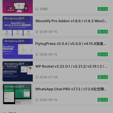
v3.33.2 /v3.32.1/ v3.31.0 / v3.30.1/ v3.30.0
/ v3.29.2 / v3.29.1 / v3.29.0 / v3.28.x /3.27.
3周前
3.9
x /3.26.3 强大先进的网站构建器插件wordpr
ess主题模板编辑神器页面生成器插件 wp响应
Wordpress插件
·
WooCommerce插件
Woostify Pro Addon v1.8.6 / v1.8.3 WooCo
式主题模板编辑生成器 公司主题模板外贸跨境
mmerce附加组件专业版 强大的功能以获得更
电商模板编辑工具
好的性能和更高的转化率 外贸跨境电商插件
2026-06-15
3.9
Wordpress插件
·
WooCommerce插件
FlyingPress v5.0.4 / v5.0.0 / v4.15.8加速W
ordPress网站，页面缓存、CDN、图像优化
WooCommerce跨境电商市场独立站应用
2026-06-15
3.9
Wordpress插件
·
WooCommerce插件
WP Rocket v3.22.0.1 / v3.21.2/ v3.19.1.2 / v
3.17.3 - WordPress 缓存插件 网站加速 Woo
Commerce跨境电商市场独立站网页提速应用
2026-07-04
3.9
Wordpress插件
·
WooCommerce插件
WhatsApp Chat PRO v7.7.2 / v7.3.6社交聊天
Wordpress插件 在线客服留言使用WhatApp
插件直接与用户对话提升客户服务
2026-06-18
3.9