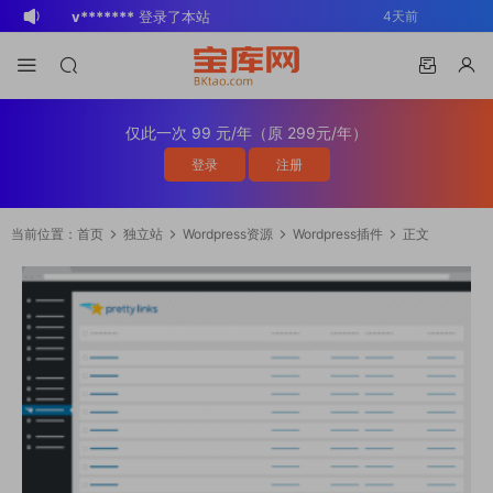
v*******
登录了本站
4天前
BK
登录了本站
2周前
v*******
登录了本站
3周前
v*******
下载了资源
WP Mail SMTP
3周前
仅此一次 99 元/年（原 299元/年）
Pro v4.5.0 / v4.2.0 Wordpress邮件插
v*******
购买了资源
WP Mail SMTP
3周前
登录
注册
件
Pro v4.5.0 / v4.2.0 Wordpress邮件插
v*******
下载了资源
Elementor Pro
3周前
件
v4.1.2/v4.1.1/v4.0.4 /v4.0.1 /v3.33.2
o*******
下载了资源
Elementor Pro
4周前
当前位置：
首页
独立站
Wordpress资源
Wordpress插件
正文
/v3.32.1/ v3.31.0 / v3.30.1/ v3.30.0 /
v4.1.2/v4.1.1/v4.0.4 /v4.0.1 /v3.33.2
o*******
购买了资源
Elementor Pro
4周前
v3.29.2 / v3.29.1 / v3.29.0 / v3.28.x
/v3.32.1/ v3.31.0 / v3.30.1/ v3.30.0 /
v4.1.2/v4.1.1/v4.0.4 /v4.0.1 /v3.33.2
s*******
登录了本站
2天前
/3.27.x /3.26.3 强大先进的网站构建器
v3.29.2 / v3.29.1 / v3.29.0 / v3.28.x
/v3.32.1/ v3.31.0 / v3.30.1/ v3.30.0 /
v*******
下载了资源
Advanced
4天前
插件wordpress主题模板编辑神器页面生
/3.27.x /3.26.3 强大先进的网站构建器
v3.29.2 / v3.29.1 / v3.29.0 / v3.28.x
Custom Fields Pro v6.7.0.2 / v6.5.1 /
成器插件 wp响应式主题模板编辑生成器
插件wordpress主题模板编辑神器页面生
/3.27.x /3.26.3 强大先进的网站构建器
v6.4.3 / v6.4.2 / v6.4.1 / v6.4.0.1
公司主题模板外贸跨境电商模板编辑工具
成器插件 wp响应式主题模板编辑生成器
插件wordpress主题模板编辑神器页面生
/v6.3.12 高级自定义字段专业版
公司主题模板外贸跨境电商模板编辑工具
成器插件 wp响应式主题模板编辑生成器
Wordpress插件ACF PRO
公司主题模板外贸跨境电商模板编辑工具