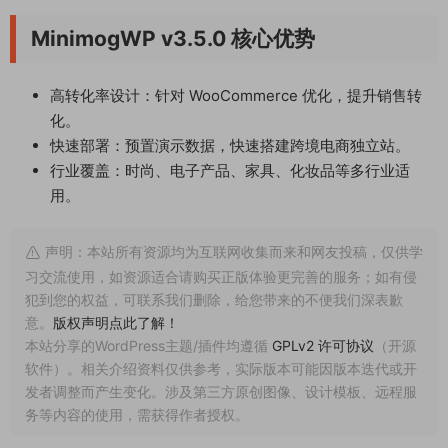
MinimogWP v3.5.0 核心优势
高转化率设计：针对 WooCommerce 优化，提升销售转
化。
快速部署：预置演示数据，快速搭建跨境电商独立站。
行业覆盖：时尚、电子产品、家具、化妆品等多行业适
用。
声明：本站所有资源均为互联网收集而来和网友投稿，仅供学
习交流使用，如资源适合请购买正版体验更完善的服务；如有侵
犯到您的权益，可联系我们删除，给您带来的不便我们深表歉
意。
版权声明点此了解！
本站分享的WordPress主题/插件均遵循
GPLv2 许可协议
（开源
软件）。相关介绍资料仅供参考，实际版本可能因版本迭代或开
发者调整而产生变化。涉及第三方原创图像、设计模板、远程服
务等内容的使用，需获得作者授权。