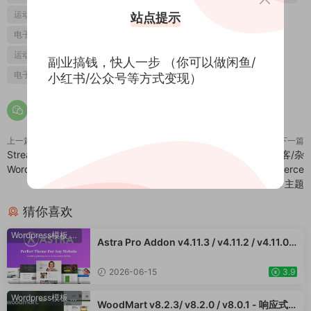
运动鞋跨境电商独立站模板
家居产品跨境电商
站点提示
电子产品跨境电商独立站
WooCommerce跨境电商主题
运动鞋跨境电商
家居产品跨境电商独立站
副业搞钱，快人一步 （你可以做闲鱼/
电子产品跨境电商独立站模板
WooCommerce跨境电商独立站模板
小红书/公众号等方式变现）
上一篇
下一篇
StreamTube 3.0.34 - 视频
Soledad v8.5.9 - 多概念博客/杂
WordPress 主题 视频流网站模板
志 WP 网站模板 WooCommerce
WordPress 主题
猜你喜欢
Wordpress模板
·
WooCommerce主题
Astra Pro Addon v4.11.3 / v4.11.2 / v4.11.0 /
v4.10.1 /v4.9.2 /v4.9.1 / v4.9.0适合任何网站
的完美主题 WordPress WooCommerce 主
2026-06-15
3.9
题 适用于一般商业网站、跨境电商独立站商城
模板时尚电子产品、数码产品、时装店、家具
Wordpress模板
·
WooCommerce主题
WoodMart v8.2.3/ v8.2.0 / v8.0.1 - 响应式