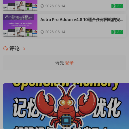
用于一般商业网站、跨境电商独立站商城模板
2026-06-14
3.9
时尚电子产品、数码产品、时装店、家具店、
装饰品、手表、化妆品、运动鞋子、家居产品
Wordpress模板
·
WooCommerce主题
Astra Pro Addon v4.8.10适合任何网站的完
行业购物网站WordPress模板
美主题 WordPress WooCommerce 主题 适
用于一般商业网站、跨境电商独立站商城模板
2026-06-14
3.9
时尚电子产品、数码产品、时装店、家具店、
装饰品、手表、化妆品、运动鞋子、家居产品
评论
行业购物网站WordPress模板
0
请先
登录