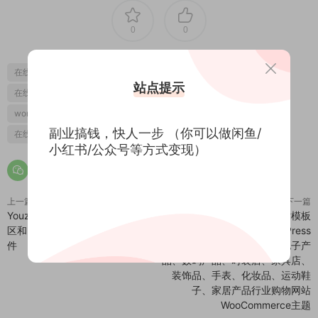
0
0
在线教学网站模板
LMS
在线学习管理系统
在线课程网站
站点提示
在线学习平台
课程中心
wordpress在线培训
在线学校
wordpress在线培训主题
培训中心
wordpress在线培训模板
副业搞钱，快人一步 （你可以做闲鱼/
在线培训网站模板
在线教育网站模板
小红书/公众号等方式变现）
上一篇
下一篇
Youzify v3.5.5 - BuddyPress 社
Elessi v6.2.0商城网站模板
区和 WordPress 用户配置文件插
WooCommerce AJAX WordPress
件
主题 跨境电商独立站时尚电子产
品、数码产品、时装店、家具店、
装饰品、手表、化妆品、运动鞋
子、家居产品行业购物网站
WooСommerce主题