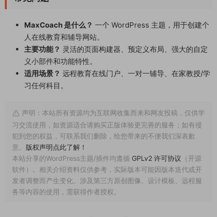
MaxCoach 是什么？
一个 WordPress 主题，用于创建个
人在线教育和辅导网站。
主要功能？
灵活的页面构建器、预定义布局、强大的自定
义小部件和功能特性。
适用场景？
远程教育在线门户、一对一辅导、在家教授/学
习任何科目。
声明：本站所有资源均为互联网收集而来和网友投稿，仅供学
习交流使用，如资源适合请购买正版体验更完善的服务；如有侵
犯到您的权益，可联系我们删除，给您带来的不便我们深表歉
意。
版权声明点此了解！
本站分享的WordPress主题/插件均遵循
GPLv2 许可协议
（开源
软件）。相关介绍资料仅供参考，实际版本可能因版本迭代或开
发者调整而产生变化。涉及第三方原创图像、设计模板、远程服
务等内容的使用，需获得作者授权。