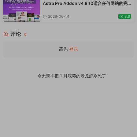
装饰品、手表、化妆品、运动鞋子、家居产品
Wordpress模板
·
WooCommerce主题
Astra Pro Addon v4.8.10适合任何网站的完
行业购物网站WordPress模板
美主题 WordPress WooCommerce 主题 适
用于一般商业网站、跨境电商独立站商城模板
2026-06-14
3.9
时尚电子产品、数码产品、时装店、家具店、
装饰品、手表、化妆品、运动鞋子、家居产品
评论
行业购物网站WordPress模板
0
请先
登录
今天亲手把 1 月底养的老龙虾杀死了