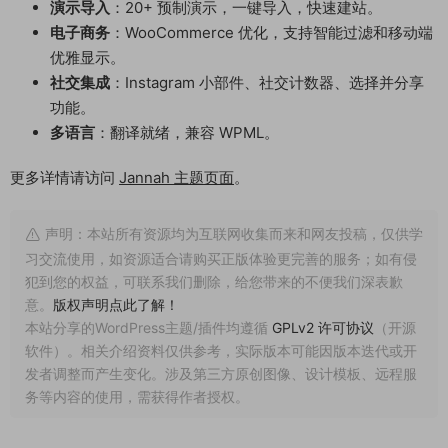
演示导入
：20+ 预制演示，一键导入，快速建站。
电子商务
：WooCommerce 优化，支持智能过滤和移动端
优雅显示。
社交集成
：Instagram 小部件、社交计数器、选择并分享
功能。
多语言
：翻译就绪，兼容 WPML。
更多详情请访问
Jannah 主题页面
。
声明：本站所有资源均为互联网收集而来和网友投稿，仅供学
习交流使用，如资源适合请购买正版体验更完善的服务；如有侵
犯到您的权益，可联系我们删除，给您带来的不便我们深表歉
意。
版权声明点此了解！
本站分享的WordPress主题/插件均遵循
GPLv2 许可协议
（开源
软件）。相关介绍资料仅供参考，实际版本可能因版本迭代或开
发者调整而产生变化。涉及第三方原创图像、设计模板、远程服
务等内容的使用，需获得作者授权。