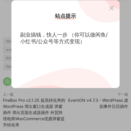
站点提示
0
0
副业搞钱，快人一步 （你可以做闲鱼/
小红书/公众号等方式变现）
WooCommerce表单插件
跨境电商
WooCommerce插件
wordpress表单插件
跨境电商独立站
跨境电商建站
跨境电商解决方案
Wordpress表单构建器插件
WooCommerce表单构建器插件
WooCommerce表单构建器
上一篇
下一篇
FireBox Pro v2.1.25 提高转化率的
EventON v4.7.3 - WordPress 虚
WordPress 弹出窗口生成器 弹窗
拟事件日历插件
插件 弹出页面生成器插件 外贸跨
境电商WooCommerce优惠弹窗提
升转化率