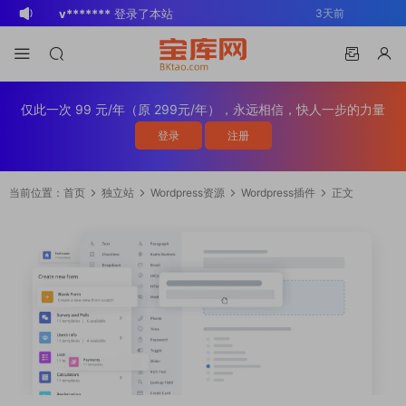
v*******
登录了本站
3天前
BK
登录了本站
2周前
v*******
登录了本站
3周前
v*******
下载了资源
WP Mail SMTP
3周前
仅此一次 99 元/年（原 299元/年），永远相信，快人一步的力量
Pro v4.5.0 / v4.2.0 Wordpress邮件插
v*******
购买了资源
WP Mail SMTP
3周前
登录
注册
件
Pro v4.5.0 / v4.2.0 Wordpress邮件插
v*******
下载了资源
Elementor Pro
3周前
件
v4.1.2/v4.1.1/v4.0.4 /v4.0.1 /v3.33.2
o*******
下载了资源
Elementor Pro
4周前
当前位置：
首页
独立站
Wordpress资源
Wordpress插件
正文
/v3.32.1/ v3.31.0 / v3.30.1/ v3.30.0 /
v4.1.2/v4.1.1/v4.0.4 /v4.0.1 /v3.33.2
o*******
购买了资源
Elementor Pro
4周前
v3.29.2 / v3.29.1 / v3.29.0 / v3.28.x
/v3.32.1/ v3.31.0 / v3.30.1/ v3.30.0 /
v4.1.2/v4.1.1/v4.0.4 /v4.0.1 /v3.33.2
s*******
登录了本站
1天前
/3.27.x /3.26.3 强大先进的网站构建器
v3.29.2 / v3.29.1 / v3.29.0 / v3.28.x
/v3.32.1/ v3.31.0 / v3.30.1/ v3.30.0 /
v*******
下载了资源
Advanced
3天前
插件wordpress主题模板编辑神器页面生
/3.27.x /3.26.3 强大先进的网站构建器
v3.29.2 / v3.29.1 / v3.29.0 / v3.28.x
Custom Fields Pro v6.7.0.2 / v6.5.1 /
成器插件 wp响应式主题模板编辑生成器
插件wordpress主题模板编辑神器页面生
/3.27.x /3.26.3 强大先进的网站构建器
v6.4.3 / v6.4.2 / v6.4.1 / v6.4.0.1
公司主题模板外贸跨境电商模板编辑工具
成器插件 wp响应式主题模板编辑生成器
插件wordpress主题模板编辑神器页面生
/v6.3.12 高级自定义字段专业版
公司主题模板外贸跨境电商模板编辑工具
成器插件 wp响应式主题模板编辑生成器
Wordpress插件ACF PRO
公司主题模板外贸跨境电商模板编辑工具