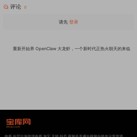
装饰品、手表、化妆品、运动鞋子、家居产品
评论
行业购物网站WordPress模板
0
请先
登录
重新开始养 OpenClaw 大龙虾，一个新时代正热火朝天的来临
电商 外贸出海跨境电商 淘宝 天猫 抖音 视频号直播短视频自媒体运营资源