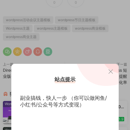
0
0
wordpress活动会议主题模板
wordpress节日主题模板
Wordpress主题
wordpress主题模板
wordpress商业模板
wordpress商业主题
上一篇
下一篇
Directory Pro v1.14.19 + 目录专
WPNotif v3.0.0.1 - WordPress 短
业版插件
信和 WhatsApp 通知提醒
站点提示
WordPress营销插件 提升转化率
猜你喜欢
副业搞钱，快人一步 （你可以做闲鱼/
Wordpress模板
·
WooCommerce主题
小红书/公众号等方式变现）
Astra Pro Addon v4.11.3 / v4.11.2 / v4.11.0 /
v4.10.1 /v4.9.2 /v4.9.1 / v4.9.0适合任何网站
的完美主题 WordPress WooCommerce 主
2026-06-15
3.9
题 适用于一般商业网站、跨境电商独立站商城
模板时尚电子产品、数码产品、时装店、家具
Wordpress模板
·
WooCommerce主题