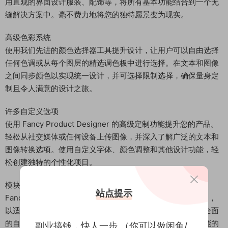
用直观的界面设计服装、配饰等，将所有基本功能结合到一个无
缝解决方案中。毫不费力地将您的独特愿景变为现实。
高级色彩系统
使用我们先进的颜色选择器工具提升设计，让用户可以自由选择
任何色调或从每个图层的精选调色板中进行选择。在文本和图像
之间同步颜色以实现统一设计，并可选择限制选择，确保量身定
制且令人满意的设计之旅。
许多自定义选项
使用 Fancy Product Designer 的高级定制功能提升您的产品。
轻松从社交媒体或任何设备上传图像，并深入了解广泛的文本和
图像转换选项。使用自定义字体、颜色调整和其他设计功能，轻
松创建独特的个性化项目。
模块化 & 响应式
站点提示
Fancy Product Designer 通过其模块化方法彻底改变了定制，
以适应您的特定需求。在任何设备上享受完整的响应能力、全面
的自定义选项以及轻松翻译成任何语言，为用户友好、多功能的
副业搞钱，快人一步 （你可以做闲鱼/