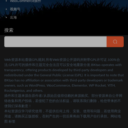
WooCommerce插件
视频号
出海
搜索
Web资源本站遵循GPL规则,所有Web资源公开源码并附带GPL许可证.100%合
法,GPL许可的插件和主题完全合法且可以安全地重新分发.BKtao operates with
transparency, offering products developed by third-party developers and
redistributed under the General Public License (GPL). It is important to note that
BKtao has no affiliation or association with third-party developers or trademark
owners, such as WordPress, WooCommerce, Elementor, WP Rocket, YITH,
Rocketgenius, and others.
插件和主题来源自原作者/从原始且值得信赖的来源购买。部分资源来自公开网
络收集和用户投稿，若侵犯了您的合法权益，请联系我们删除，给您带来的不
便我们深表歉意！
本站资源仅学习研究使用，不提供任何上传、安装、使用等问题，若使用商业
用途，请购买正版授权，否则产生的一切后果将由下载用户自行承担。
网站地
图
标签