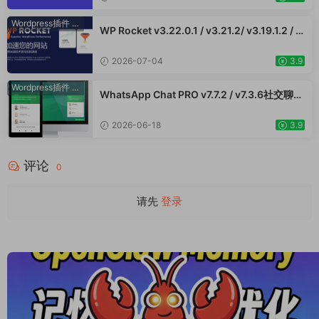
Wordpress插件
·
WooCommerce插件
WP Rocket v3.22.0.1 / v3.21.2/ v3.19.1.2 / v
3.17.3 - WordPress 缓存插件 网站加速 Woo
Commerce跨境电商市场独立站网页提速应用
2026-07-04
3.9
Wordpress插件
·
WooCommerce插件
WhatsApp Chat PRO v7.7.2 / v7.3.6社交聊天
Wordpress插件 在线客服留言使用WhatApp
插件直接与用户对话提升客户服务
2026-06-18
3.9
评论
0
请先
登录