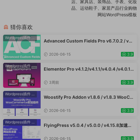
店、家具店、装饰品、手表、化妆
品、运动鞋子、家居产品行业购物
网站WordPress模板
猜你喜欢
Wordpress插件
·
WooCommerce插件
Advanced Custom Fields Pro v6.7.0.2 / v6.
5.1 / v6.4.3 / v6.4.2 / v6.4.1 / v6.4.0.1 /v6.3.
12 高级自定义字段专业版Wordpress插件AC
2026-06-15
3.9
F PRO
Wordpress插件
Elementor Pro v4.1.2/v4.1.1/v4.0.4 /v4.0.1 /
v3.33.2 /v3.32.1/ v3.31.0 / v3.30.1/ v3.30.0
/ v3.29.2 / v3.29.1 / v3.29.0 / v3.28.x /3.27.
3周前
3.9
x /3.26.3 强大先进的网站构建器插件wordpr
ess主题模板编辑神器页面生成器插件 wp响应
Wordpress插件
·
WooCommerce插件
Woostify Pro Addon v1.8.6 / v1.8.3 WooCo
式主题模板编辑生成器 公司主题模板外贸跨境
mmerce附加组件专业版 强大的功能以获得更
电商模板编辑工具
好的性能和更高的转化率 外贸跨境电商插件
2026-06-15
3.9
Wordpress插件
·
WooCommerce插件
FlyingPress v5.0.4 / v5.0.0 / v4.15.8加速W
ordPress网站，页面缓存、CDN、图像优化
WooCommerce跨境电商市场独立站应用
2026-06-15
3.9