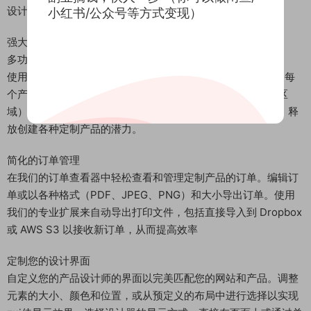
设计工具设定了新标准。
小红书/公众号等方式变现）
强大的管理员
多功能产品后端
使用 Fancy Product Designer，轻松制作可定制的产品，为每
个产品添加多个视图。使用特定元素（如图像、文本和上传区
域）定制每个视图。从简单的单文本修改到复杂的多层设计，释
放创建各种定制产品的潜力。
简化的订单管理
在我们的订单查看器中轻松查看和管理定制产品的订单。编辑订
单或以各种格式（PDF、JPEG、PNG）和大小导出订单。使用
我们的专业扩展来自动导出打印文件，包括直接导入到 Dropbox
或 AWS S3 以接收新订单，从而提高效率
定制您的设计界面
自定义您的产品设计师的界面以完美匹配您的网站和产品。调整
元素的大小、颜色和位置，或从预定义的布局中进行选择以实现