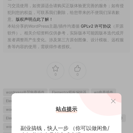
习交流使用，如资源适合请购买正版体验更完善的服务；如有侵
犯到您的权益，可联系我们删除，给您带来的不便我们深表歉
意。
版权声明点此了解！
本站分享的WordPress主题/插件均遵循
GPLv2 许可协议
（开源
软件）。相关介绍资料仅供参考，实际版本可能因版本迭代或开
发者调整而产生变化。涉及第三方原创图像、设计模板、远程服
务等内容的使用，需获得作者授权。
0
0
wordpress外贸电商插件
Elementor模板编辑器
wp电商插件
Elementor主题编辑器
wp外贸电商插件
Wordpress模板编辑器
站点提示
wordpress商城插件
Wordpress主题编辑器
Elementor
Elementor PRO
wordpress模板编辑插件
wordpress模板美化插件
wordpress拖放式编辑器
wordpress响应式模板编辑器
副业搞钱，快人一步 （你可以做闲鱼/