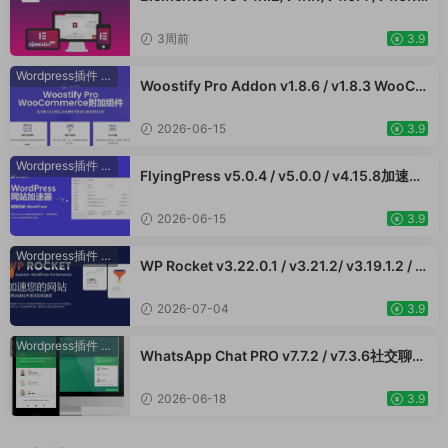
v3.33.2 /v3.32.1/ v3.31.0 / v3.30.1/ v3.30.0
/ v3.29.2 / v3.29.1 / v3.29.0 / v3.28.x /3.27.
3周前
3.9
x /3.26.3 强大先进的网站构建器插件wordpr
ess主题模板编辑神器页面生成器插件 wp响应
Wordpress插件
·
WooCommerce插件
Woostify Pro Addon v1.8.6 / v1.8.3 WooCo
式主题模板编辑生成器 公司主题模板外贸跨境
mmerce附加组件专业版 强大的功能以获得更
电商模板编辑工具
好的性能和更高的转化率 外贸跨境电商插件
2026-06-15
3.9
Wordpress插件
·
WooCommerce插件
FlyingPress v5.0.4 / v5.0.0 / v4.15.8加速W
ordPress网站，页面缓存、CDN、图像优化
WooCommerce跨境电商市场独立站应用
2026-06-15
3.9
Wordpress插件
·
WooCommerce插件
WP Rocket v3.22.0.1 / v3.21.2/ v3.19.1.2 / v
3.17.3 - WordPress 缓存插件 网站加速 Woo
Commerce跨境电商市场独立站网页提速应用
2026-07-04
3.9
Wordpress插件
·
WooCommerce插件
WhatsApp Chat PRO v7.7.2 / v7.3.6社交聊天
Wordpress插件 在线客服留言使用WhatApp
插件直接与用户对话提升客户服务
2026-06-18
3.9