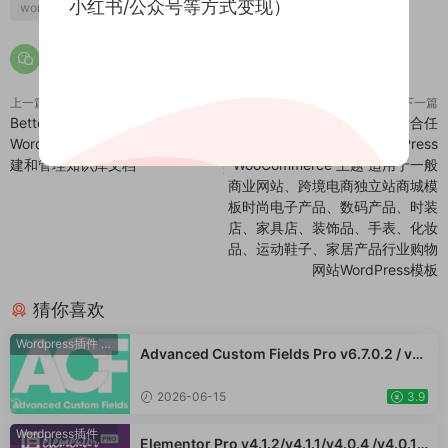
小红书/公众号等方式变现）
wordpress电商插件
elementorism landing pages
上一篇
下一篇
BetterDocs Pro v3.4.11
Astra Pro Addon v4.8.10适合任
WordPress知识库插件 汉化版 创
何网站的完美主题 WordPress
建和管理知识库文档
WooCommerce 主题 适用于一般
商业网站、跨境电商独立站商城模
板时尚电子产品、数码产品、时装
店、家具店、装饰品、手表、化妆
品、运动鞋子、家居产品行业购物
网站WordPress模板
猜你喜欢
Wordpress插件
·
WooCommerce插件
Advanced Custom Fields Pro v6.7.0.2 / v6.
5.1 / v6.4.3 / v6.4.2 / v6.4.1 / v6.4.0.1 /v6.3.
12 高级自定义字段专业版Wordpress插件AC
2026-06-15
3.9
F PRO
Wordpress插件
Elementor Pro v4.1.2/v4.1.1/v4.0.4 /v4.0.1 /