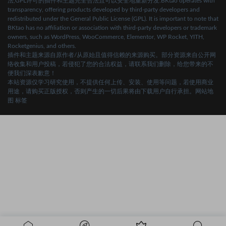
法,GPL许可的插件和主题完全合法且可以安全地重新分发.BKtao operates with
transparency, offering products developed by third-party developers and
redistributed under the General Public License (GPL). It is important to note that
BKtao has no affiliation or association with third-party developers or trademark
owners, such as WordPress, WooCommerce, Elementor, WP Rocket, YITH,
Rocketgenius, and others.
插件和主题来源自原作者/从原始且值得信赖的来源购买。部分资源来自公开网
络收集和用户投稿，若侵犯了您的合法权益，请联系我们删除，给您带来的不
便我们深表歉意！
本站资源仅学习研究使用，不提供任何上传、安装、使用等问题，若使用商业
用途，请购买正版授权，否则产生的一切后果将由下载用户自行承担。
网站地
图
标签