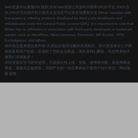
Web资源本站遵循GPL规则,所有Web资源公开源码并附带GPL许可证.100%合
法,GPL许可的插件和主题完全合法且可以安全地重新分发.BKtao operates with
transparency, offering products developed by third-party developers and
redistributed under the General Public License (GPL). It is important to note that
BKtao has no affiliation or association with third-party developers or trademark
owners, such as WordPress, WooCommerce, Elementor, WP Rocket, YITH,
Rocketgenius, and others.
插件和主题来源自原作者/从原始且值得信赖的来源购买。部分资源来自公开网
络收集和用户投稿，若侵犯了您的合法权益，请联系我们删除，给您带来的不
便我们深表歉意！
本站资源仅学习研究使用，不提供任何上传、安装、使用等问题，若使用商业
用途，请购买正版授权，否则产生的一切后果将由下载用户自行承担。
网站地
图
标签