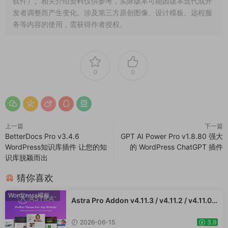
软件）。相关介绍资料仅供参考，实际版本可能因版本迭代或开
发者调整而产生变化。涉及第三方原创图像、设计模板、远程服
务等内容的使用，需获得作者授权。
0
0
上一篇
下一篇
BetterDocs Pro v3.4.6
GPT AI Power Pro v1.8.80 强大
WordPress知识库插件 让您的知
的 WordPress ChatGPT 插件
识库脱颖而出
猜你喜欢
Wordpress模板
·
WooCommerce主题
Astra Pro Addon v4.11.3 / v4.11.2 / v4.11.0 /
v4.10.1 /v4.9.2 /v4.9.1 / v4.9.0适合任何网站
的完美主题 WordPress WooCommerce 主
2026-06-15
3.9