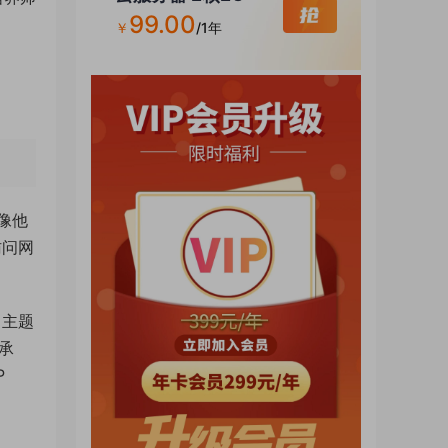
99.00
￥
/1年
像他
访问网
 主题
的承
P