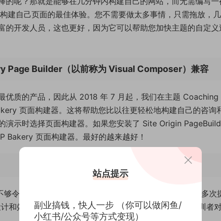
棒的呢？那就是能够在几分钟内构建自己的网站，而无需编写一
为您提供构建自己页面的最佳体验。您不需要做太多事情，只需拖放，
富的开发人员，这也更好，因为它可以帮助您加快主题的自定义
 Page Builder（以前称为 Visual Composer）兼容
产品，因此从 2018 年 7 月起，我们在主题 Coaching 
 Bakery 页面构建器。这将帮助您比以往更轻松地构建自己的咨询
择页面构建器。如果您安装了 Site Origin PageBuild
Bakery 页面构建器。最好的越来越好！
站点提示
，不够令人印象深刻，它就会从客户的脑海中消失。正如我们多次
副业搞钱，快人一步 （你可以做闲鱼/
这些设计和效果既有趣又优雅，可以让您的客户、受训人员和受训者
小红书/公众号等方式变现）