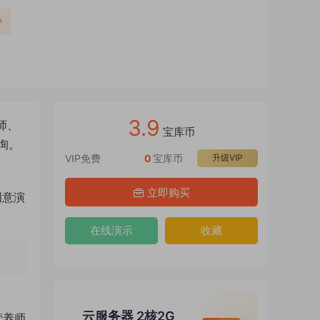
P
3.9
师、
宝库币
询。
VIP免费
0
宝库币
升级VIP
。
立即购买
创意演
在线演示
收藏
云服务器 2核2G
营养师