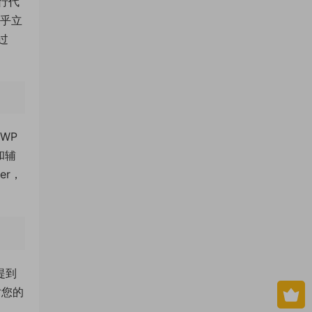
行代
几乎立
过
WP
和辅
er，
提到
对您的