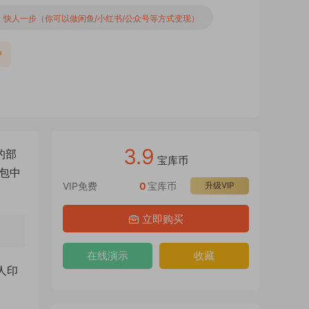
，快人一步（你可以做闲鱼/小红书/公众号等方式变现）
P
3.9
力的部
宝库币
包中
VIP免费
0
宝库币
升级VIP
立即购买
在线演示
收藏
令人印