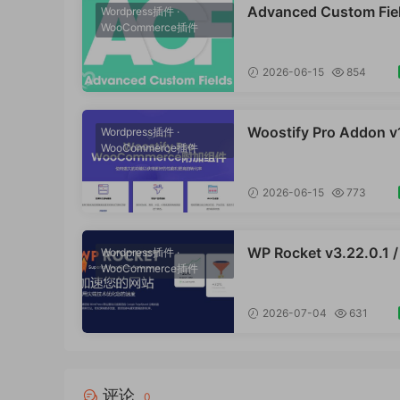
Advanced Custom Fie
Wordpress插件
·
WooCommerce插件
ro v6.7.0.2 / v6.5.1 / v
/ v6.4.2 / v6.4.1 / v6.4
v6.3.12 高级自定义字
2026-06-15
854
版Wordpress插件ACF 
Woostify Pro Addon v
Wordpress插件
·
WooCommerce插件
/ v1.8.3 WooComme
组件专业版 强大的功能
得更好的性能和更高的
2026-06-15
773
外贸跨境电商插件
WP Rocket v3.22.0.1 /
Wordpress插件
·
WooCommerce插件
1.2/ v3.19.1.2 / v3.17.3
rdPress 缓存插件 网
WooCommerce跨境
2026-07-04
631
场独立站网页提速应用
评论
0