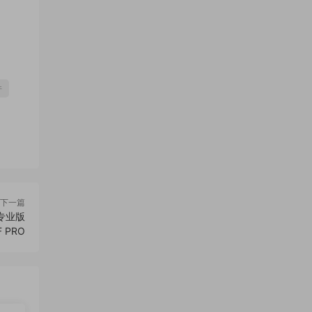
件
下一篇
字段专业版
F PRO