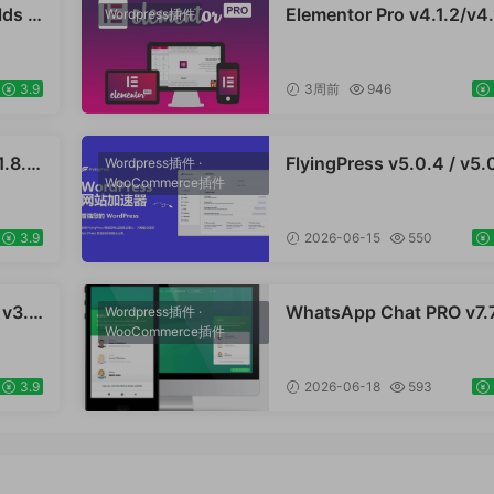
lds P
Elementor Pro v4.1.2/v4.
Wordpress插件
6.4.3
1/v4.0.4 /v4.0.1 /v3.33.2
.0.1 /
v3.32.1/ v3.31.0 / v3.30.
段专业
v3.30.0 / v3.29.2 / v3.29
3.9
3周前
946
PRO
/ v3.29.0 / v3.28.x /3.27.
3.26.3 强大先进的网站构
器插件wordpress主题模
1.8.6
FlyingPress v5.0.4 / v5.
Wordpress插件
·
辑神器页面生成器插件 wp
rce附加
WooCommerce插件
/ v4.15.8加速WordPres
应式主题模板编辑生成器 
以获
站，页面缓存、CDN、图
司主题模板外贸跨境电商
转化率
优化 WooCommerce跨
编辑工具
3.9
2026-06-15
550
商市场独立站应用
 v3.2
WhatsApp Chat PRO v7.7
Wordpress插件
·
 - Wo
WooCommerce插件
/ v7.3.6社交聊天Wordpre
站加速
插件 在线客服留言使用Wh
电商市
App插件直接与用户对话
3.9
2026-06-18
593
客户服务