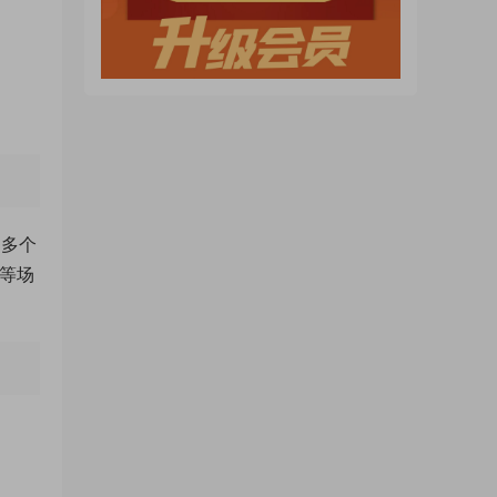
0多个
辑等场