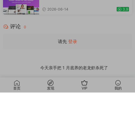
美主题 WordPress WooCommerce 主题 适
用于一般商业网站、跨境电商独立站商城模板
2026-06-14
3.9
时尚电子产品、数码产品、时装店、家具店、
装饰品、手表、化妆品、运动鞋子、家居产品
评论
行业购物网站WordPress模板
0
请先
登录
今天亲手把 1 月底养的老龙虾杀死了
首页
发现
VIP
我的