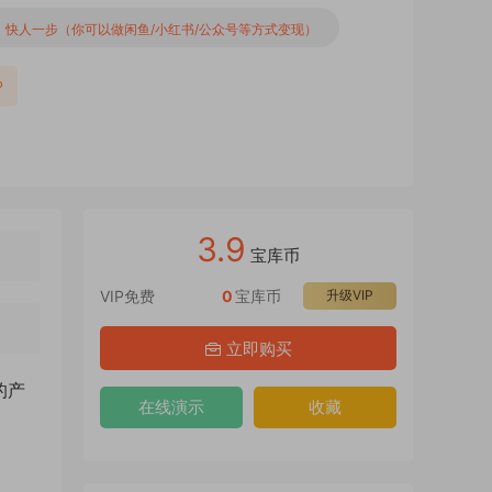
，快人一步（你可以做闲鱼/小红书/公众号等方式变现）
P
3.9
宝库币
VIP免费
0
宝库币
升级VIP
立即购买
的产
在线演示
收藏