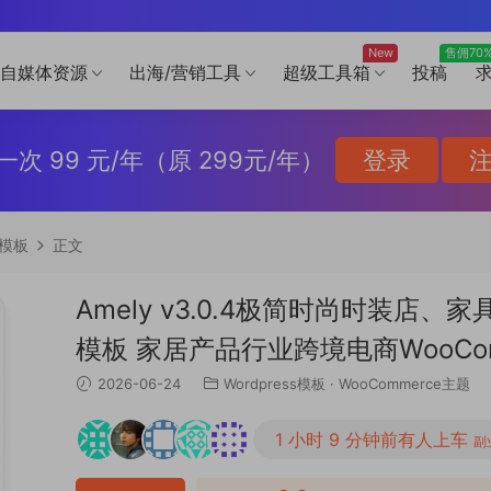
New
售佣70
自媒体资源
出海/营销工具
超级工具箱
投稿
一次 99 元/年（原 299元/年）
登录
s模板
正文
Amely v3.0.4极简时尚时装
模板 家居产品行业跨境电商WooComme
2026-06-24
Wordpress模板
·
WooCommerce主题
1 小时 9 分钟前有人上车
副