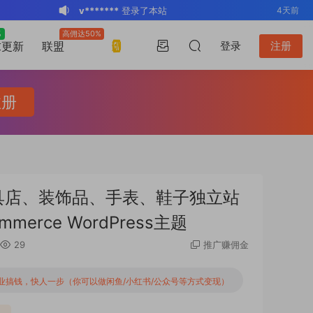
v*******
登录了本站
4天前
BK
登录了本站
2周前
%
高佣达50%
升级VIP
求更新
联盟
登录
注册
v*******
登录了本站
3周前
v*******
下载了资源
WP Mail SMTP
3周前
Pro v4.5.0 / v4.2.0 Wordpress邮件插
v*******
购买了资源
WP Mail SMTP
3周前
注册
件
Pro v4.5.0 / v4.2.0 Wordpress邮件插
v*******
下载了资源
Elementor Pro
3周前
件
v4.1.2/v4.1.1/v4.0.4 /v4.0.1 /v3.33.2
o*******
下载了资源
Elementor Pro
4周前
/v3.32.1/ v3.31.0 / v3.30.1/ v3.30.0 /
v4.1.2/v4.1.1/v4.0.4 /v4.0.1 /v3.33.2
o*******
购买了资源
Elementor Pro
4周前
v3.29.2 / v3.29.1 / v3.29.0 / v3.28.x
/v3.32.1/ v3.31.0 / v3.30.1/ v3.30.0 /
v4.1.2/v4.1.1/v4.0.4 /v4.0.1 /v3.33.2
s*******
登录了本站
2天前
店、家具店、装饰品、手表、鞋子独立站
/3.27.x /3.26.3 强大先进的网站构建器
v3.29.2 / v3.29.1 / v3.29.0 / v3.28.x
/v3.32.1/ v3.31.0 / v3.30.1/ v3.30.0 /
v*******
下载了资源
Advanced
4天前
rce WordPress主题
插件wordpress主题模板编辑神器页面生
/3.27.x /3.26.3 强大先进的网站构建器
v3.29.2 / v3.29.1 / v3.29.0 / v3.28.x
Custom Fields Pro v6.7.0.2 / v6.5.1 /
成器插件 wp响应式主题模板编辑生成器
插件wordpress主题模板编辑神器页面生
/3.27.x /3.26.3 强大先进的网站构建器
v6.4.3 / v6.4.2 / v6.4.1 / v6.4.0.1
29
推广赚佣金
公司主题模板外贸跨境电商模板编辑工具
成器插件 wp响应式主题模板编辑生成器
插件wordpress主题模板编辑神器页面生
/v6.3.12 高级自定义字段专业版
业搞钱，快人一步（你可以做闲鱼/小红书/公众号等方式变现）
公司主题模板外贸跨境电商模板编辑工具
成器插件 wp响应式主题模板编辑生成器
Wordpress插件ACF PRO
公司主题模板外贸跨境电商模板编辑工具