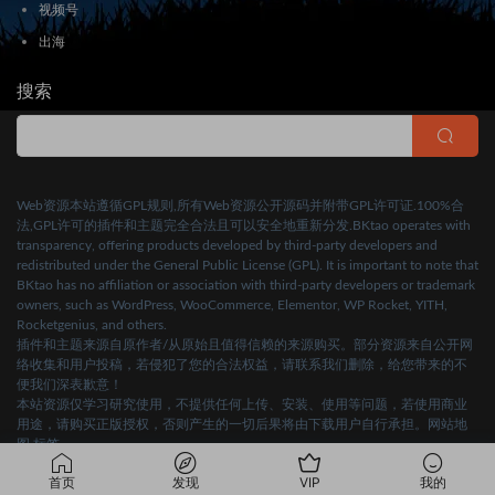
视频号
出海
搜索
Web资源本站遵循GPL规则,所有Web资源公开源码并附带GPL许可证.100%合
法,GPL许可的插件和主题完全合法且可以安全地重新分发.BKtao operates with
transparency, offering products developed by third-party developers and
redistributed under the General Public License (GPL). It is important to note that
BKtao has no affiliation or association with third-party developers or trademark
owners, such as WordPress, WooCommerce, Elementor, WP Rocket, YITH,
Rocketgenius, and others.
插件和主题来源自原作者/从原始且值得信赖的来源购买。部分资源来自公开网
络收集和用户投稿，若侵犯了您的合法权益，请联系我们删除，给您带来的不
便我们深表歉意！
本站资源仅学习研究使用，不提供任何上传、安装、使用等问题，若使用商业
用途，请购买正版授权，否则产生的一切后果将由下载用户自行承担。
网站地
图
标签
首页
发现
VIP
我的