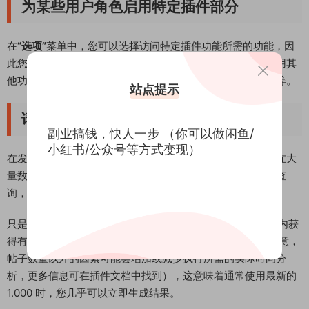
为某些用户角色启用特定插件部分
在
“选项”
菜单中，您可以选择访问特定插件功能所需的功能，因
此您可以为贡献者和编辑者启用
互连建议
元框，并为他们禁用其
他功能，为特殊用户角色授予对您的帖子进行分析的能力等等。
站点提示
请随意在大量数据上使用此插件
副业搞钱，快人一步 （你可以做闲鱼/
小红书/公众号等方式变现）
在发布这个插件之前，我创建了机器人并下载了整个网站，在大
量数据上测试了该插件，并优化了正则表达式和每个数据库查
询，使其能够在每种可能的情况下工作。
只是为了给您一个想法，使用此插件，您可以在大约 120 秒内获
得有关 100.000 个帖子的内部链接或链接效率的信息（请注意，
帖子数量以外的因素可能会增加或减少执行所需的实际时间分
析，更多信息可在插件文档中找到），这意味着通常使用最新的
1.000 时，您几乎可以立即生成结果。