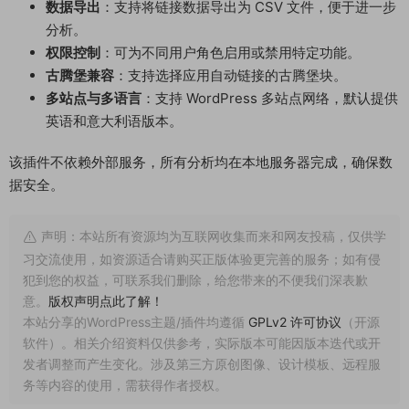
数据导出
：支持将链接数据导出为 CSV 文件，便于进一步
分析。
权限控制
：可为不同用户角色启用或禁用特定功能。
古腾堡兼容
：支持选择应用自动链接的古腾堡块。
多站点与多语言
：支持 WordPress 多站点网络，默认提供
英语和意大利语版本。
该插件不依赖外部服务，所有分析均在本地服务器完成，确保数
据安全。
声明：本站所有资源均为互联网收集而来和网友投稿，仅供学
习交流使用，如资源适合请购买正版体验更完善的服务；如有侵
犯到您的权益，可联系我们删除，给您带来的不便我们深表歉
意。
版权声明点此了解！
本站分享的WordPress主题/插件均遵循
GPLv2 许可协议
（开源
软件）。相关介绍资料仅供参考，实际版本可能因版本迭代或开
发者调整而产生变化。涉及第三方原创图像、设计模板、远程服
务等内容的使用，需获得作者授权。