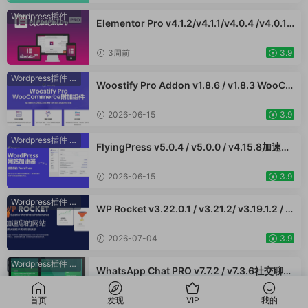
F PRO
Wordpress插件
Elementor Pro v4.1.2/v4.1.1/v4.0.4 /v4.0.1 /
v3.33.2 /v3.32.1/ v3.31.0 / v3.30.1/ v3.30.0
/ v3.29.2 / v3.29.1 / v3.29.0 / v3.28.x /3.27.
3周前
3.9
x /3.26.3 强大先进的网站构建器插件wordpr
ess主题模板编辑神器页面生成器插件 wp响应
Wordpress插件
·
WooCommerce插件
Woostify Pro Addon v1.8.6 / v1.8.3 WooCo
式主题模板编辑生成器 公司主题模板外贸跨境
mmerce附加组件专业版 强大的功能以获得更
电商模板编辑工具
好的性能和更高的转化率 外贸跨境电商插件
2026-06-15
3.9
Wordpress插件
·
WooCommerce插件
FlyingPress v5.0.4 / v5.0.0 / v4.15.8加速W
ordPress网站，页面缓存、CDN、图像优化
WooCommerce跨境电商市场独立站应用
2026-06-15
3.9
Wordpress插件
·
WooCommerce插件
WP Rocket v3.22.0.1 / v3.21.2/ v3.19.1.2 / v
3.17.3 - WordPress 缓存插件 网站加速 Woo
Commerce跨境电商市场独立站网页提速应用
2026-07-04
3.9
Wordpress插件
·
WooCommerce插件
WhatsApp Chat PRO v7.7.2 / v7.3.6社交聊天
Wordpress插件 在线客服留言使用WhatApp
插件直接与用户对话提升客户服务
2026-06-18
3.9
首页
发现
VIP
我的