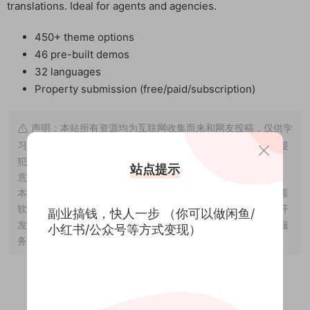
translations. Ideal for agents and agencies.
450+ theme options
46 pre-built demos
32 languages
Property submission (free/paid/subscription)
声明：本站所有资源均为互联网收集而来和网友投稿，仅供学
习交流使用，如资源适合请购买正版体验更完善的服务；如有侵
犯到您的权益，可联系我们删除，给您带来的不便我们深表歉
站点提示
意。
版权声明点此了解！
本站分享的WordPress主题/插件均遵循
GPLv2 许可协议
（开源
软件）。相关介绍资料仅供参考，实际版本可能因版本迭代或开
副业搞钱，快人一步 （你可以做闲鱼/
发者调整而产生变化。涉及第三方原创图像、设计模板、远程服
小红书/公众号等方式变现）
务等内容的使用，需获得作者授权。
0
0